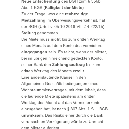
Neue Entscheidung
des BGH zum § 556b
Abs. 1 BGB (
Fälligkeit der Miete
)
Zu der Frage, was eine
rechtzeitige
Mietzahlung
im Überweisungsverkehr ist, hat
der BGH (Urteil v. 05.10.2016-VIII ZR 222/15)
Stellung genommen.
Die Miete muss
nicht
bis zum dritten Werktag
eines Monats auf dem Konto des Vermieters
eingegangen
sein. Es reicht, wenn der Mieter,
bei im übrigen hinreichend gedeckten Konto,
seiner Bank den
Zahlungsauftrag
bis zum
dritten Werktag des Monats
erteilt
.
Eine anderslautende Klausel in den
Allgemeinen Geschäftsbedingungen eines
Wohnraummietvertrages, mit dem Inhalt, dass
die laufende Miete spätestens am dritten
Werktag des Monat auf das Vermieterkonto
einzugehen hat, ist nach § 307 Abs. 1 S. 1 BGB
unwirksam
. Das Risiko einer durch die Bank
verursachten Verzögerung würde zu Unrecht
dem Mieter auferlegt.