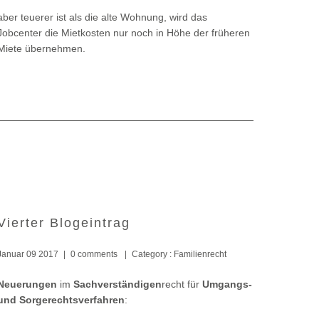
aber teuerer ist als die alte Wohnung, wird das
Jobcenter die Mietkosten nur noch in Höhe der früheren
Miete übernehmen.
Vierter Blogeintrag
Januar 09 2017
|
0 comments
|
Category :
Familienrecht
Neuerungen
im
Sachverständigen
recht für
Umgangs-
und Sorgerechtsverfahren
: