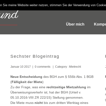
n Sie meine Website weiter nutzen, stimmen Sie der Verwendung von Cooki
Über mich
Kompe
Sechster Blogeintrag
Januar 10 2017
|
0 comments
|
Category :
Mietrecht
Neue Entscheidung
des BGH zum § 556b Abs. 1 BGB
(
Fälligkeit der Miete
)
Zu der Frage, was eine
rechtzeitige Mietzahlung
im
Überweisungsverkehr ist, hat der BGH (Urteil v.
05.10.2016-VIII ZR 222/15) Stellung genommen.
Die Miete muss
nicht
bis zum dritten Werktag eines