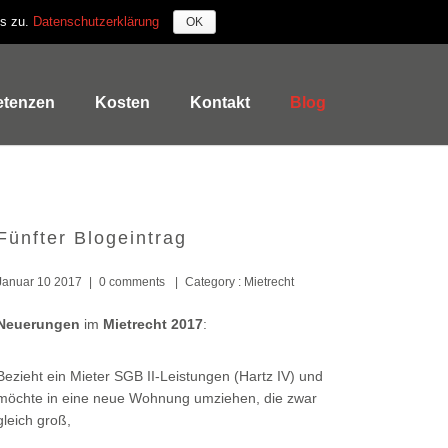
es zu.
Datenschutzerklärung
OK
tenzen
Kosten
Kontakt
Blog
Fünfter Blogeintrag
Januar 10 2017
|
0 comments
|
Category :
Mietrecht
Neuerungen
im
Mietrecht 2017
:
Bezieht ein Mieter SGB II-Leistungen (Hartz IV) und
möchte in eine neue Wohnung umziehen, die zwar
gleich groß,