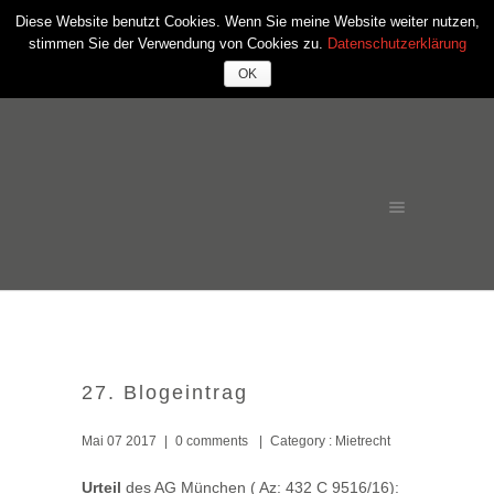
Diese Website benutzt Cookies. Wenn Sie meine Website weiter nutzen,
stimmen Sie der Verwendung von Cookies zu.
Datenschutzerklärung
OK
27. Blogeintrag
Mai 07 2017
|
0 comments
|
Category :
Mietrecht
Urteil
des AG München ( Az: 432 C 9516/16):