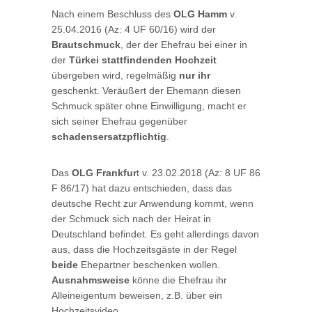
Nach einem Beschluss des
OLG Hamm
v.
25.04.2016 (Az: 4 UF 60/16) wird der
Brautschmuck
, der der Ehefrau bei einer in
der
Türkei stattfindenden Hochzeit
übergeben wird, regelmäßig
nur ihr
geschenkt. Veräußert der Ehemann diesen
Schmuck später ohne Einwilligung, macht er
sich seiner Ehefrau gegenüber
schadensersatzpflichtig
.
Das
OLG Frankfur
t v. 23.02.2018 (Az: 8 UF 86
F 86/17) hat dazu entschieden, dass das
deutsche Recht zur Anwendung kommt, wenn
der Schmuck sich nach der Heirat in
Deutschland befindet. Es geht allerdings davon
aus, dass die Hochzeitsgäste in der Regel
beide
Ehepartner beschenken wollen.
Ausnahmsweise
könne die Ehefrau ihr
Alleineigentum beweisen, z.B. über ein
Hochzeitsvideo.